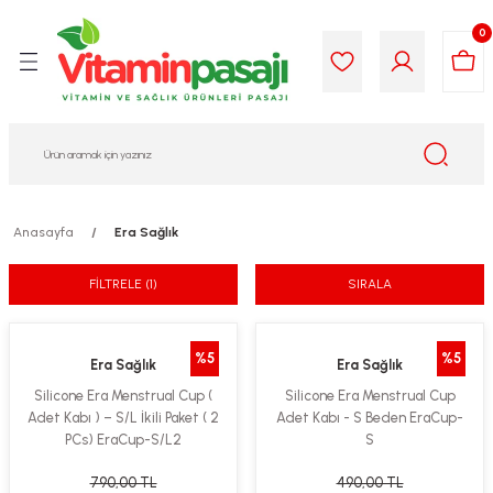
Geri Dön
Geri Dön
Geri Dön
Geri Dön
Geri Dön
Geri Dön
0
i Gıda
ek
am
leri
lik
sit
opolis
iyeleri
Anasayfa
Era Sağlık
yel ve Uçucu Yağlar
ımı
ları
r
FİLTRELE
(1)
SIRALA
ega 3...)
akımı
ımı
aratları
ımı
on Testleri
icileri
%5
%5
Era Sağlık
Era Sağlık
Silicone Era Menstrual Cup (
Silicone Era Menstrual Cup
tleri
kımı
Adet Kabı ) – S/L İkili Paket ( 2
Adet Kabı - S Beden EraCup-
PCs) EraCup-S/L2
S
iyeleri
e Temizleme
790,00 TL
490,00 TL