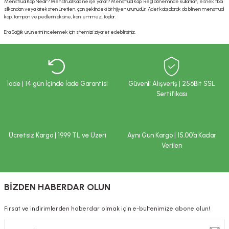
Menstrual Kap Nedir? Menstrual Kap ne işe yarar? Menstrual Kap: Regl döneminde kullanılan, esnek tıbbi
ekler
ve Sabunları
yotlar
silikondan veya lateksten üretilen, çan şeklindeki bir hijyen ürünüdür. Adet kabı olarak da bilinen menstrual
kap, tampon ve pedlerin aksine, kanı emmez, toplar.
Era Sağlık ürünlerini incelemek için sitemizi ziyaret edebilirsiniz.
e Losyonlar
sterler
klar
İade | 14 gün İçinde İade Garantisi
Güvenli Alışveriş | 256Bit SSL
Sertifikası
leri
Ücretsiz Kargo | 1999 TL ve Üzeri
Aynı Gün Kargo | 15.00’a Kadar
Verilen
BİZDEN HABERDAR OLUN
Fırsat ve indirimlerden haberdar olmak için e-bültenimize abone olun!