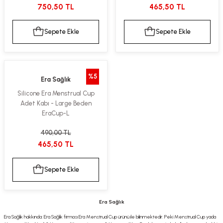
750,50 TL
465,50 TL
kımı
e Mendilleri
ri
Sepete Ekle
Sepete Ekle
llagen Cilt Bakımı
ve Emzikleri
Hijyeni
Kovucular
uları
kımı
gler
%5
Era Sağlık
ty Collagen
ları
Silicone Era Menstrual Cup
Adet Kabı - Large Beden
ar, Şekerler
ünleri
ar
EraCup-L
490,00 TL
ebiyotikler
rı
465,50 TL
Sepete Ekle
e Tuzlar
ı
er
Era Sağlık
raller
i ve Nebulizatörler
Era Sağlık hakkında: Era Sağlık firması Era Menstrual Cup ürünü ile bilinmektedir. Peki Menstrual Cup yada