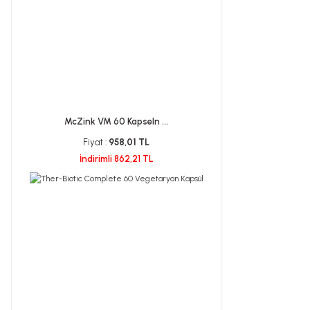
McZink VM 60 Kapseln ...
Fiyat :
958,01 TL
İndirimli 862,21 TL