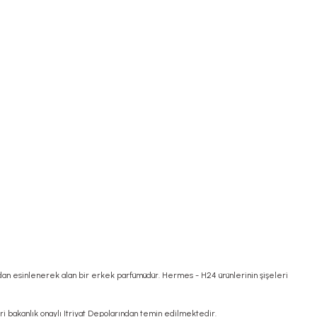
an esinlenerek alan bir erkek parfümüdür. Hermes - H24 ürünlerinin şişeleri
i bakanlık onaylı Itriyat Depolarından temin edilmektedir.