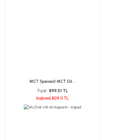
MCT Speiseöl MCT Oil ...
Fiyat :
899,01 TL
İndirimli 809,11 TL