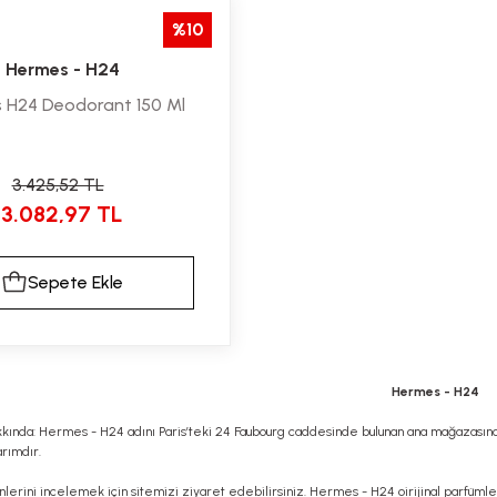
%10
Hermes - H24
 H24 Deodorant 150 Ml
3.425,52 TL
3.082,97 TL
Sepete Ekle
Hermes - H24
ında: Hermes - H24 adını Paris’teki 24 Faubourg caddesinde bulunan ana mağazasınd
arımdır.
erini incelemek için sitemizi ziyaret edebilirsiniz. Hermes - H24 oirijinal parfümler