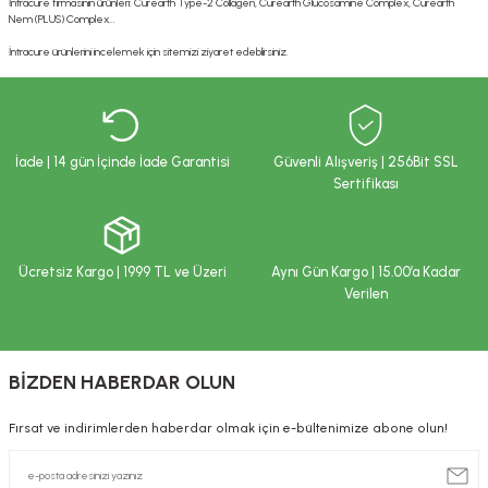
İntracure firmasının ürünleri: Curearth Type-2 Collagen, Curearth Glucosamine Complex, Curearth
ekler
ve Sabunları
yotlar
Nem (PLUS) Complex...
İntracure ürünlerini incelemek için sitemizi ziyaret edeblirsiniz.
e Losyonlar
sterler
klar
İade | 14 gün İçinde İade Garantisi
Güvenli Alışveriş | 256Bit SSL
Sertifikası
Ücretsiz Kargo | 1999 TL ve Üzeri
Aynı Gün Kargo | 15.00’a Kadar
leri
Verilen
BİZDEN HABERDAR OLUN
Fırsat ve indirimlerden haberdar olmak için e-bültenimize abone olun!