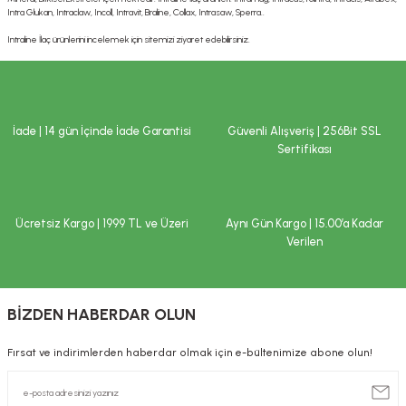
Intra Glukan, Intraclaw, Incoll, Intravit, Braline, Collax, Intrasaw, Sperra..
Intraline İlaç ürünlerini incelemek için sitemizi ziyaret edebilirsiniz.
İade | 14 gün İçinde İade Garantisi
Güvenli Alışveriş | 256Bit SSL
Sertifikası
Ücretsiz Kargo | 1999 TL ve Üzeri
Aynı Gün Kargo | 15.00’a Kadar
Verilen
BİZDEN HABERDAR OLUN
Fırsat ve indirimlerden haberdar olmak için e-bültenimize abone olun!