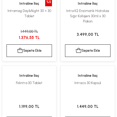
%5
Intraline İlaç
Intraline İlaç
ekler
ve Sabunları
yotlar
Intramag Day&Night 30 + 30
Intra K2 Enzimatik Hidrolize
Tablet
Sığır Kollajeni 30ml x 30
e Losyonlar
sterler
Flakon
klar
1.449,00 TL
3.499,00 TL
1.376,55 TL
Sepete Ekle
Sepete Ekle
leri
Intraline İlaç
Intraline İlaç
Folintra 30 Tablet
Intracis 30 Kapsül
1.199,00 TL
1.449,00 TL