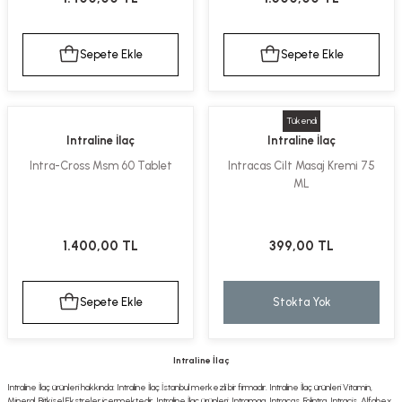
Sepete Ekle
Sepete Ekle
Tükendi
Intraline İlaç
Intraline İlaç
Intra-Cross Msm 60 Tablet
Intracas Cilt Masaj Kremi 75
ML
1.400,00 TL
399,00 TL
Sepete Ekle
Stokta Yok
Intraline İlaç
Intraline İlaç ürünleri hakkında: Intraline İlaç İstanbul merkezli bir firmadır. Intraline İlaç ürünleri Vitamin,
Mineral, Bitkisel Ekstreler içermektedir. Intraline İlaç ürünleri: Intramag, Intracas, Folintra, Intracis, Alfabex,