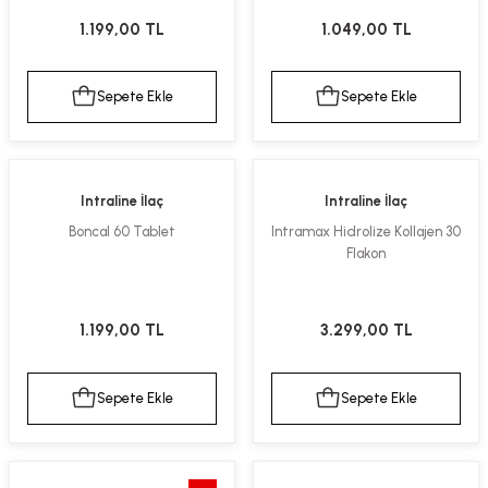
kımı
e Mendilleri
ri
1.199,00 TL
1.049,00 TL
llagen Cilt Bakımı
ve Emzikleri
Hijyeni
Kovucular
Sepete Ekle
Sepete Ekle
uları
kımı
gler
ty Collagen
ları
Intraline İlaç
Intraline İlaç
Boncal 60 Tablet
Intramax Hidrolize Kollajen 30
ar, Şekerler
ünleri
ar
Flakon
ebiyotikler
rı
1.199,00 TL
3.299,00 TL
Sepete Ekle
Sepete Ekle
e Tuzlar
ı
er
raller
i ve Nebulizatörler