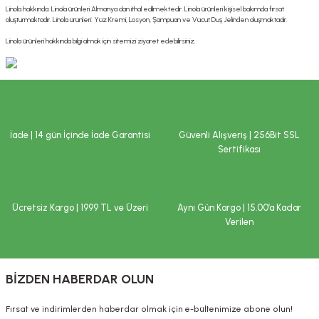
Linola hakkında: Linola ürünleri Almanya dan ithal edilmektedir. Linola ürünleri kişisel bakımda fırsat
ekler
ve Sabunları
yotlar
oluşturmaktadır. Linola ürünleri: Yüz Kremi, Losyon, Şampuan ve Vücut Duş Jelinden oluşmaktadır.
Linola ürünleri hakkında bilgi almak için sitemizi ziyaret edebilirsiniz.
e Losyonlar
sterler
klar
İade | 14 gün İçinde İade Garantisi
Güvenli Alışveriş | 256Bit SSL
Sertifikası
leri
Ücretsiz Kargo | 1999 TL ve Üzeri
Aynı Gün Kargo | 15.00’a Kadar
Verilen
BİZDEN HABERDAR OLUN
Fırsat ve indirimlerden haberdar olmak için e-bültenimize abone olun!