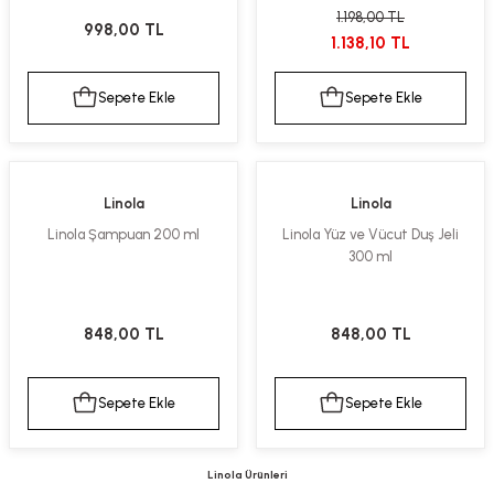
1.198,00 TL
kımı
e Mendilleri
ri
998,00 TL
1.138,10 TL
llagen Cilt Bakımı
ve Emzikleri
Hijyeni
Kovucular
Sepete Ekle
Sepete Ekle
uları
kımı
gler
ty Collagen
ları
Linola
Linola
Linola Şampuan 200 ml
Linola Yüz ve Vücut Duş Jeli
ar, Şekerler
ünleri
ar
300 ml
ebiyotikler
rı
848,00 TL
848,00 TL
Sepete Ekle
Sepete Ekle
e Tuzlar
ı
er
raller
i ve Nebulizatörler
Linola Ürünleri