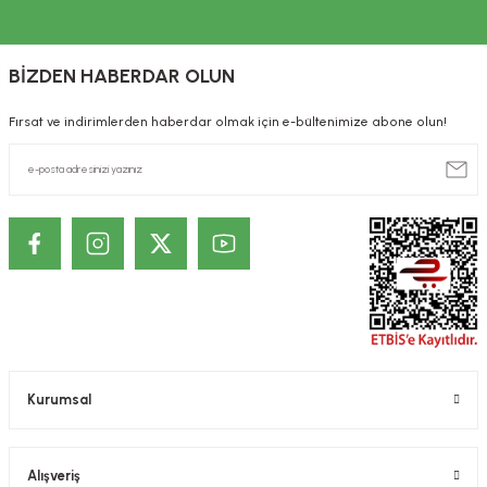
ekler
ve Sabunları
yotlar
e Losyonlar
sterler
BİZDEN HABERDAR OLUN
Fırsat ve indirimlerden haberdar olmak için e-bültenimize abone olun!
klar
leri
Kurumsal
Alışveriş