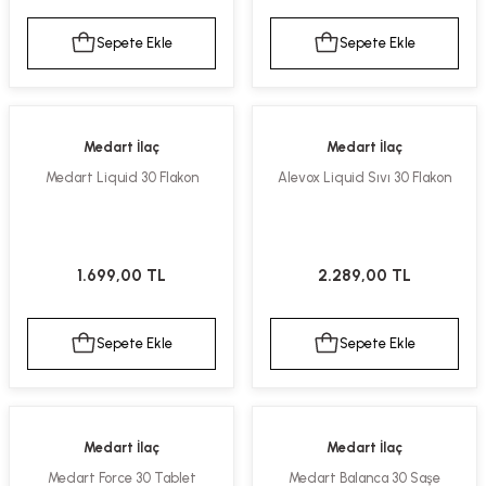
kımı
e Mendilleri
ri
Sepete Ekle
Sepete Ekle
llagen Cilt Bakımı
ve Emzikleri
Hijyeni
Kovucular
uları
kımı
gler
Medart İlaç
Medart İlaç
Medart Liquid 30 Flakon
Alevox Liquid Sıvı 30 Flakon
ty Collagen
ları
ar, Şekerler
ünleri
ar
1.699,00 TL
2.289,00 TL
ebiyotikler
rı
Sepete Ekle
Sepete Ekle
e Tuzlar
ı
er
Medart İlaç
Medart İlaç
raller
i ve Nebulizatörler
Medart Force 30 Tablet
Medart Balanca 30 Saşe