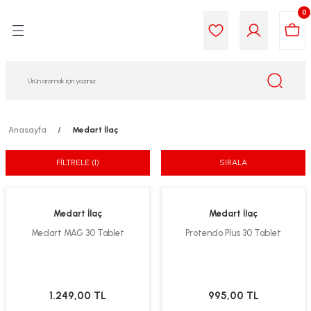
0
Geri Dön
Geri Dön
Geri Dön
Geri Dön
Geri Dön
Geri Dön
i Gıda
ek
am
leri
lik
sit
opolis
iyeleri
Anasayfa
Medart İlaç
yel ve Uçucu Yağlar
ımı
ları
r
FİLTRELE
(1)
SIRALA
ega 3...)
akımı
ımı
aratları
Medart İlaç
Medart İlaç
ımı
on Testleri
icileri
Medart MAG 30 Tablet
Protendo Plus 30 Tablet
tleri
kımı
iyeleri
e Temizleme
1.249,00 TL
995,00 TL