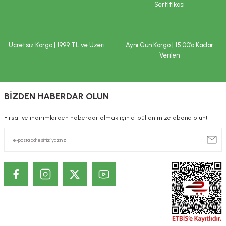
Sertifikası
ekler
ve Sabunları
yotlar
e Losyonlar
sterler
Ücretsiz Kargo | 1999 TL ve Üzeri
Aynı Gün Kargo | 15.00’a Kadar
Verilen
klar
BİZDEN HABERDAR OLUN
Fırsat ve indirimlerden haberdar olmak için e-bültenimize abone olun!
leri