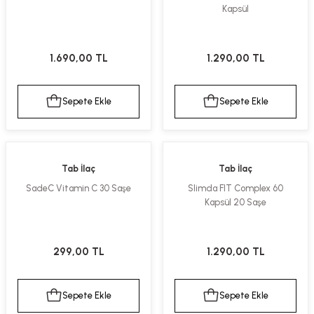
Kapsül
ekler
ve Sabunları
yotlar
e Losyonlar
sterler
1.690,00 TL
1.290,00 TL
klar
Sepete Ekle
Sepete Ekle
Tab İlaç
Tab İlaç
leri
SadeC Vitamin C 30 Saşe
Slimda FIT Complex 60
Kapsül 20 Saşe
299,00 TL
1.290,00 TL
Sepete Ekle
Sepete Ekle