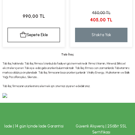
450,00 TL
990,00 TL
405,00 TL
Sepete Ekle
Stokta Yok
Tab İlaç
Tab İlaç hakkında: Tab İlaç Firması İstanbul da faaliyet göstermektedir. Firma Vitamin, Mineral, Bitkisel
ekstreler içeren Takviye edici gıda ürünleri bulunmaktadır. Tab İlaç ifrması son zamanlarda Tabvitamins
markası oldukça ön plandadır. Tab İlaç firmasının bazı ürünleri şunlardır: Vitality Energy, Multivitamin ve Balık
Yağı, Passiflora plus, Silenzio...
Tab İlaç firmasının ürünlerini incelemek için sitemizi ziyaret edebilirsiniz.
İade | 14 gün İçinde İade Garantisi
Güvenli Alışveriş | 256Bit SSL
Sertifikası