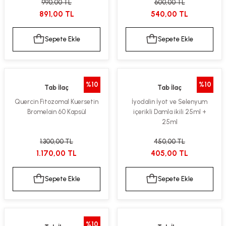
990,00 TL
600,00 TL
891,00 TL
540,00 TL
Sepete Ekle
Sepete Ekle
%10
%10
Tab İlaç
Tab İlaç
Quercin Fitozomal Kuersetin
İyodalin İyot ve Selenyum
Bromelain 60 Kapsül
içerikli Damla ikili 25ml +
25ml
1.300,00 TL
450,00 TL
1.170,00 TL
405,00 TL
Sepete Ekle
Sepete Ekle
%10