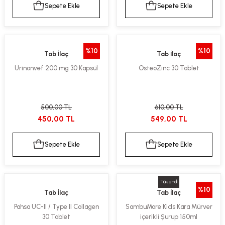
Sepete Ekle
Sepete Ekle
%10
%10
Tab İlaç
Tab İlaç
Urinonvef 200 mg 30 Kapsül
OsteoZinc 30 Tablet
500,00 TL
610,00 TL
450,00 TL
549,00 TL
Sepete Ekle
Sepete Ekle
Tükendi
%10
Tab İlaç
Tab İlaç
Pahsa UC-II / Type II Collagen
SambuMore Kids Kara Mürver
30 Tablet
içerikli Şurup 150ml