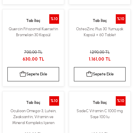
%10
%10
Tab İlaç
Tab İlaç
Quercin Fitozomal Kuersetin
OsteoZinc Plus 30 Yumuşak
Bromelain 30 Kapsül
Kapsül + 60 Tablet
700,00 TL
1.290,00 TL
630,00 TL
1.161,00 TL
Sepete Ekle
Sepete Ekle
%10
%10
Tab İlaç
Tab İlaç
Oculioon Omega-3, Lutein,
SadeC Vitamin C 1000 mg
Zeaksantin, Vitamin ve
Saşe 100 lu
Mineral Kompleks Içeren
Takviye Edici Gıda 60 Kapsül