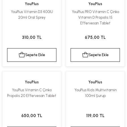
YouPlus
YouPlus
ekler
ve Sabunları
yotlar
YouPlus Vitamin D3 400IU
YouPlus PRO Vitamin C Çinko
20ml Oral Sprey
Vitamin D Propolis 15
e Losyonlar
sterler
Effervesan Tablet
klar
310,00 TL
675,00 TL
Sepete Ekle
Sepete Ekle
leri
YouPlus
YouPlus
YouPlus Vitamin C Çinko
YouPlus Kids Multivitamin
Propolis 20 Effervesan Tablet
100ml Şurup
650,00 TL
119,00 TL