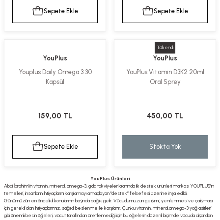
Sepete Ekle
Sepete Ekle
Tükendi
YouPlus
YouPlus
Youplus Daily Omega 3 30
YouPlus Vitamin D3K2 20ml
Kapsül
Oral Sprey
159,00 TL
450,00 TL
Sepete Ekle
Stokta Yok
YouPlus Ürünleri
Abdi İbrahim’in vitamin, mineral, omega-3, gıda takviyeleri alanında ilk destek ürünleri markası YOUPLUS’ın
temelleri, insanların ihtiyaçlarını karşılamayı amaçlayan "destek” felsefesi üzerine inşa edildi.
Günümüzün en öncelikli konularının başında sağlık gelir. Vücudumuzun gelişimi, yenilenmesi ve çalışması
için gerekli olan ihtiyaçlarımız, sağlıklı beslenme ile karşılanır. Çünkü vitamin, mineral,omega-3 yağ asitleri
gibi önemli besin öğeleri, vücut tarafından üretilemediği için bu öğelerin düzenli biçimde vücuda dışarıdan