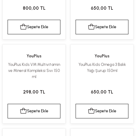
kımı
e Mendilleri
ri
800,00 TL
650,00 TL
llagen Cilt Bakımı
ve Emzikleri
Hijyeni
Kovucular
Sepete Ekle
Sepete Ekle
uları
kımı
gler
ty Collagen
ları
YouPlus
YouPlus
YouPlus Kids VM Multivitamin
YouPlus Kids Omega 3 Balık
ar, Şekerler
ünleri
ar
ve Mineral Kompleksi Sıvı 150
Yağı Şurup 150ml
ml
ebiyotikler
rı
298,00 TL
650,00 TL
Sepete Ekle
Sepete Ekle
e Tuzlar
ı
er
raller
i ve Nebulizatörler