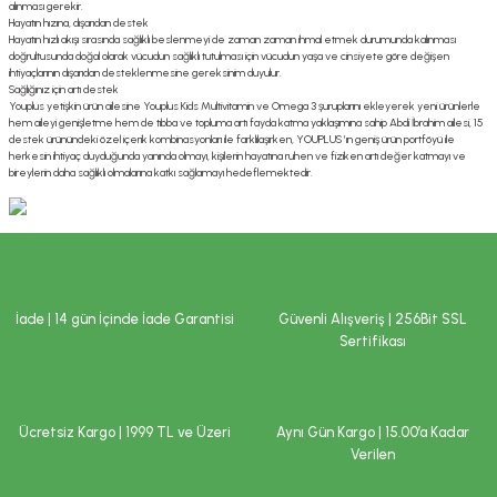
alınması gerekir.
Hayatın hızına, dışarıdan destek
Hayatın hızlı akışı sırasında sağlıklı beslenmeyi de zaman zaman ihmal etmek durumunda kalınması
doğrultusunda doğal olarak vücudun sağlıklı tutulması için vücudun yaşa ve cinsiyete göre değişen
ihtiyaçlarının dışarıdan desteklenmesine gereksinim duyulur.
Sağlığınız için artı destek
Youplus yetişkin ürün ailesine Youplus Kids Multivitamin ve Omega 3 şuruplarını ekleyerek yeni ürünlerle
hem aileyi genişletme hem de tıbba ve topluma artı fayda katma yaklaşımına sahip Abdi İbrahim ailesi, 15
destek ürünündeki özel içerik kombinasyonları ile farklılaşırken, YOUPLUS ’ın geniş ürün portföyü ile
herkesin ihtiyaç duyduğunda yanında olmayı, kişilerin hayatına ruhen ve fiziken artı değer katmayı ve
bireylerin daha sağlıklı olmalarına katkı sağlamayı hedeflemektedir.
İade | 14 gün İçinde İade Garantisi
Güvenli Alışveriş | 256Bit SSL
Sertifikası
Ücretsiz Kargo | 1999 TL ve Üzeri
Aynı Gün Kargo | 15.00’a Kadar
Verilen