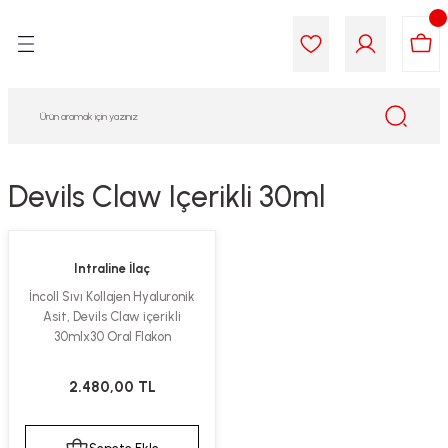
Geri Dön
Geri Dön
Geri Dön
Geri Dön
Geri Dön
Geri Dön
i Gıda
ek
am
leri
lik
sit
opolis
iyeleri
Devils Claw Içerikli 30ml
yel ve Uçucu Yağlar
ımı
ları
r
Intraline İlaç
ega 3...)
akımı
ımı
aratları
İncoll Sıvı Kollajen Hyaluronik
Asit, Devils Claw içerikli
ımı
on Testleri
icileri
30mlx30 Oral Flakon
tleri
kımı
2.480,00 TL
iyeleri
e Temizleme