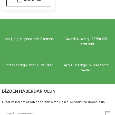
Sepete Ekle
kımı
e Mendilleri
ri
llagen Cilt Bakımı
ve Emzikleri
Hijyeni
Kovucular
uları
kımı
gler
İade | 14 gün İçinde İade Garantisi
Güvenli Alışveriş | 256Bit SSL
ty Collagen
ları
Sertifikası
ar, Şekerler
ünleri
ar
Ücretsiz Kargo | 1999 TL ve Üzeri
Aynı Gün Kargo | 15.00’a Kadar
ebiyotikler
rı
Verilen
BİZDEN HABERDAR OLUN
e Tuzlar
ı
er
Fırsat ve indirimlerden haberdar olmak için e-bültenimize abone olun!
raller
i ve Nebulizatörler