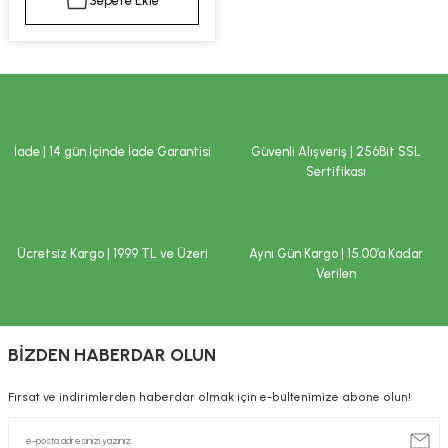
Sepete Ekle
kımı
e Mendilleri
ri
llagen Cilt Bakımı
ve Emzikleri
Hijyeni
Kovucular
uları
kımı
gler
İade | 14 gün İçinde İade Garantisi
Güvenli Alışveriş | 256Bit SSL
ty Collagen
ları
Sertifikası
ar, Şekerler
ünleri
ar
Ücretsiz Kargo | 1999 TL ve Üzeri
Aynı Gün Kargo | 15.00’a Kadar
ebiyotikler
rı
Verilen
BİZDEN HABERDAR OLUN
e Tuzlar
ı
er
Fırsat ve indirimlerden haberdar olmak için e-bültenimize abone olun!
raller
i ve Nebulizatörler