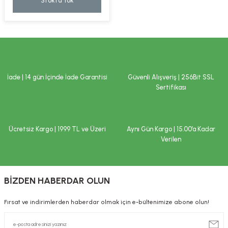
Stokta Yok
kımı
e Mendilleri
ri
llagen Cilt Bakımı
ve Emzikleri
Hijyeni
Kovucular
uları
kımı
gler
İade | 14 gün İçinde İade Garantisi
Güvenli Alışveriş | 256Bit SSL
ty Collagen
ları
Sertifikası
ar, Şekerler
ünleri
ar
Ücretsiz Kargo | 1999 TL ve Üzeri
Aynı Gün Kargo | 15.00’a Kadar
ebiyotikler
rı
Verilen
BİZDEN HABERDAR OLUN
e Tuzlar
ı
er
Fırsat ve indirimlerden haberdar olmak için e-bültenimize abone olun!
raller
i ve Nebulizatörler