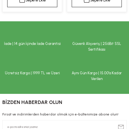
Sepete Ekle
Sepete Ekle
kımı
e Mendilleri
ri
llagen Cilt Bakımı
ve Emzikleri
Hijyeni
Kovucular
uları
kımı
gler
İade | 14 gün İçinde İade Garantisi
Güvenli Alışveriş | 256Bit SSL
ty Collagen
ları
Sertifikası
ar, Şekerler
ünleri
ar
Ücretsiz Kargo | 1999 TL ve Üzeri
Aynı Gün Kargo | 15.00’a Kadar
ebiyotikler
rı
Verilen
BİZDEN HABERDAR OLUN
e Tuzlar
ı
er
Fırsat ve indirimlerden haberdar olmak için e-bültenimize abone olun!
raller
i ve Nebulizatörler