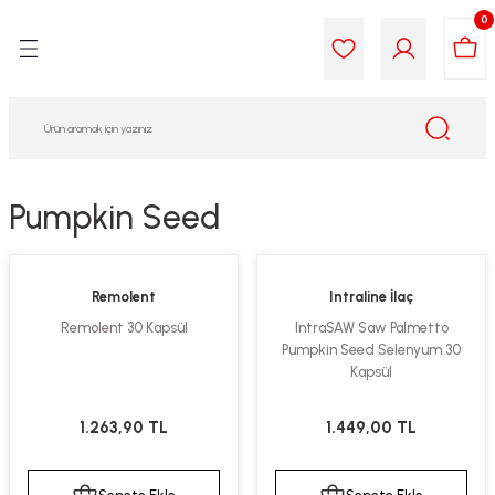
0
Geri Dön
Geri Dön
Geri Dön
Geri Dön
Geri Dön
Geri Dön
i Gıda
ek
am
leri
lik
sit
opolis
iyeleri
Pumpkin Seed
yel ve Uçucu Yağlar
ımı
ları
r
Remolent
Intraline İlaç
ega 3...)
akımı
ımı
aratları
Remolent 30 Kapsül
IntraSAW Saw Palmetto
Pumpkin Seed Selenyum 30
ımı
on Testleri
icileri
Kapsül
tleri
kımı
1.263,90 TL
1.449,00 TL
iyeleri
e Temizleme