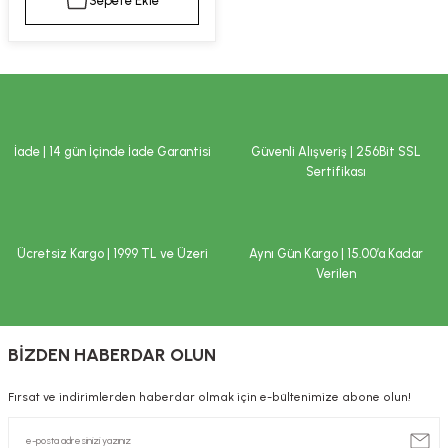
Sepete Ekle
kımı
e Mendilleri
ri
llagen Cilt Bakımı
ve Emzikleri
Hijyeni
Kovucular
uları
kımı
gler
İade | 14 gün İçinde İade Garantisi
Güvenli Alışveriş | 256Bit SSL
ty Collagen
ları
Sertifikası
ar, Şekerler
ünleri
ar
Ücretsiz Kargo | 1999 TL ve Üzeri
Aynı Gün Kargo | 15.00’a Kadar
ebiyotikler
rı
Verilen
BİZDEN HABERDAR OLUN
e Tuzlar
ı
er
Fırsat ve indirimlerden haberdar olmak için e-bültenimize abone olun!
raller
i ve Nebulizatörler