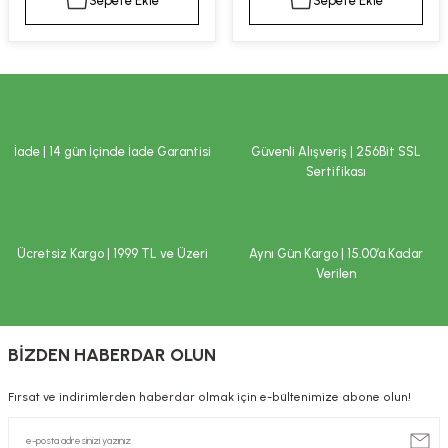
Sepete Ekle
Sepete Ekle
kımı
e Mendilleri
ri
llagen Cilt Bakımı
ve Emzikleri
Hijyeni
Kovucular
uları
kımı
gler
İade | 14 gün İçinde İade Garantisi
Güvenli Alışveriş | 256Bit SSL
ty Collagen
ları
Sertifikası
ar, Şekerler
ünleri
ar
Ücretsiz Kargo | 1999 TL ve Üzeri
Aynı Gün Kargo | 15.00’a Kadar
ebiyotikler
rı
Verilen
BİZDEN HABERDAR OLUN
e Tuzlar
ı
er
Fırsat ve indirimlerden haberdar olmak için e-bültenimize abone olun!
raller
i ve Nebulizatörler