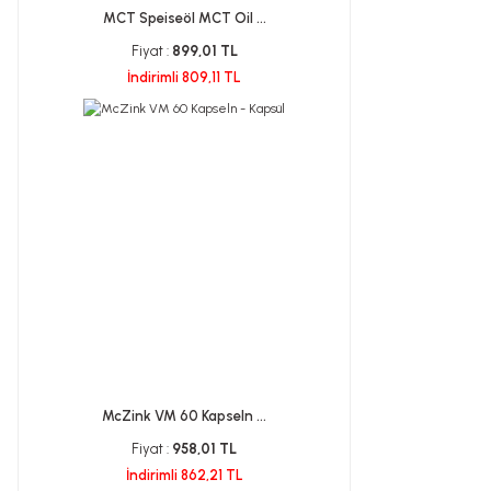
MCT Speiseöl MCT Oil ...
Fiyat :
899,01 TL
İndirimli 809,11 TL
McZink VM 60 Kapseln ...
Fiyat :
958,01 TL
İndirimli 862,21 TL