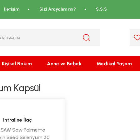
İletişim
Sizi Arayalım mı?
S.S.S
Kişisel Bakım
Anne ve Bebek
Medikal Yaşam
um Kapsül
Intraline İlaç
raSAW Saw Palmetto
in Seed Selenyum 30