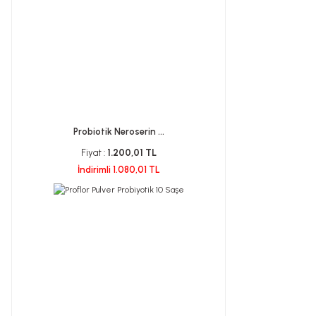
Probiotik Neroserin ...
Fiyat :
1.200,01 TL
İndirimli 1.080,01 TL